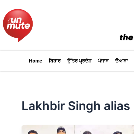
Skip
to
content
Home
ਬਿਹਾਰ
ਉੱਤਰ ਪ੍ਰਦੇਸ਼
ਪੰਜਾਬ
ਦੋਆਬਾ
Lakhbir Singh alias