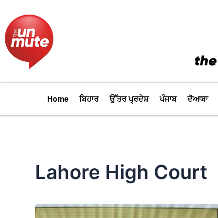
Skip
to
content
Home
ਬਿਹਾਰ
ਉੱਤਰ ਪ੍ਰਦੇਸ਼
ਪੰਜਾਬ
ਦੋਆਬਾ
Lahore High Court