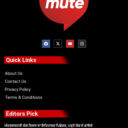
F
X
Y
I
a
-
o
n
c
t
u
s
e
w
t
t
b
i
u
a
o
t
b
g
Quick Links
o
t
e
r
k
e
a
r
m
About Us
Contact Us
Privacy Policy
Terms & Conditions
Editors Pick
ਅੰਤਰਰਾਸ਼ਟਰੀ ਯੋਗ ਦਿਵਸ ਦਾ ਇਤਿਹਾਸਕ ਪਿਛੋਕੜ, ਪੜ੍ਹੋ ਯੋਗ ਦੇ ਫ਼ਾਇਦੇ