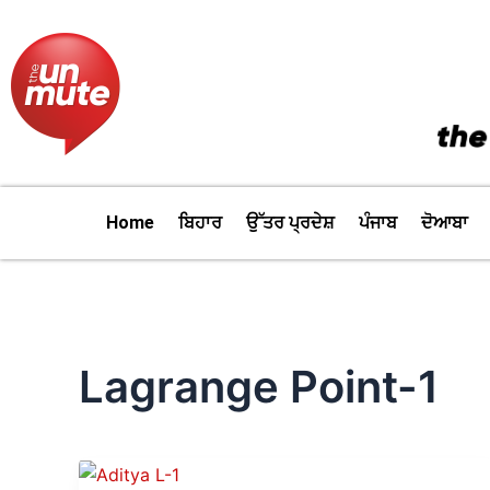
Skip
to
content
Home
ਬਿਹਾਰ
ਉੱਤਰ ਪ੍ਰਦੇਸ਼
ਪੰਜਾਬ
ਦੋਆਬਾ
Lagrange Point-1