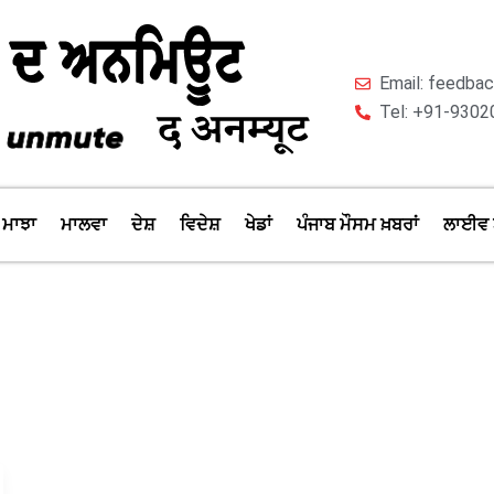
Email: feedb
Tel: +91-9302
ਮਾਝਾ
ਮਾਲਵਾ
ਦੇਸ਼
ਵਿਦੇਸ਼
ਖੇਡਾਂ
ਪੰਜਾਬ ਮੌਸਮ ਖ਼ਬਰਾਂ
ਲਾਈਵ 