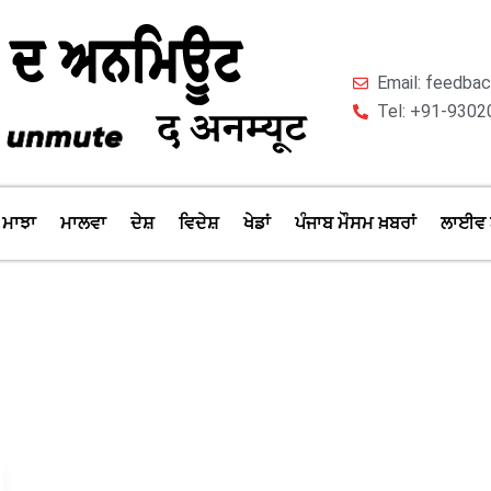
Email: feedb
Tel: +91-9302
ਮਾਝਾ
ਮਾਲਵਾ
ਦੇਸ਼
ਵਿਦੇਸ਼
ਖੇਡਾਂ
ਪੰਜਾਬ ਮੌਸਮ ਖ਼ਬਰਾਂ
ਲਾਈਵ 