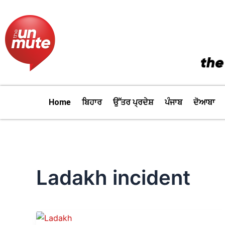
Skip
to
content
Home
ਬਿਹਾਰ
ਉੱਤਰ ਪ੍ਰਦੇਸ਼
ਪੰਜਾਬ
ਦੋਆਬਾ
Ladakh incident