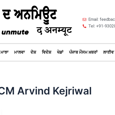
Email: feedb
Tel: +91-9302
ਮਾਝਾ
ਮਾਲਵਾ
ਦੇਸ਼
ਵਿਦੇਸ਼
ਖੇਡਾਂ
ਪੰਜਾਬ ਮੌਸਮ ਖ਼ਬਰਾਂ
ਲਾਈਵ 
 CM Arvind Kejriwal