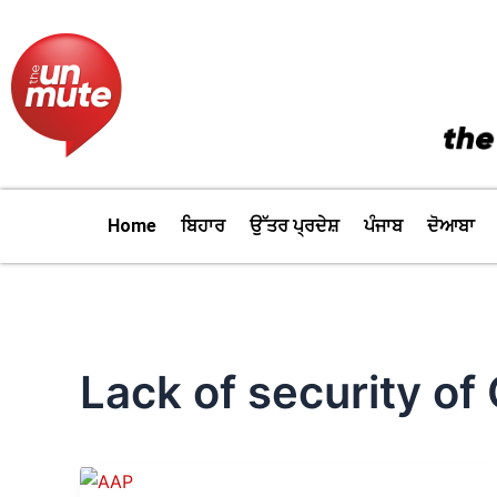
Skip
to
content
Home
ਬਿਹਾਰ
ਉੱਤਰ ਪ੍ਰਦੇਸ਼
ਪੰਜਾਬ
ਦੋਆਬਾ
Lack of security of