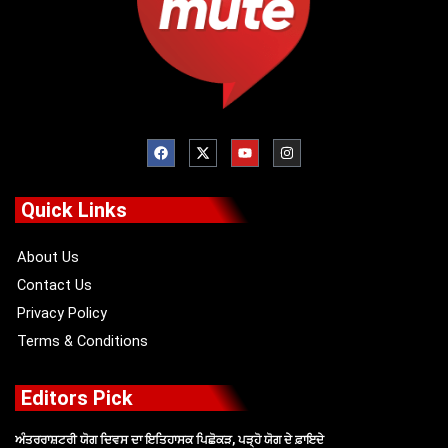
F
X
Y
I
a
-
o
n
c
t
u
s
e
w
t
t
b
i
u
a
o
t
b
g
Quick Links
o
t
e
r
k
e
a
r
m
About Us
Contact Us
Privacy Policy
Terms & Conditions
Editors Pick
ਅੰਤਰਰਾਸ਼ਟਰੀ ਯੋਗ ਦਿਵਸ ਦਾ ਇਤਿਹਾਸਕ ਪਿਛੋਕੜ, ਪੜ੍ਹੋ ਯੋਗ ਦੇ ਫ਼ਾਇਦੇ