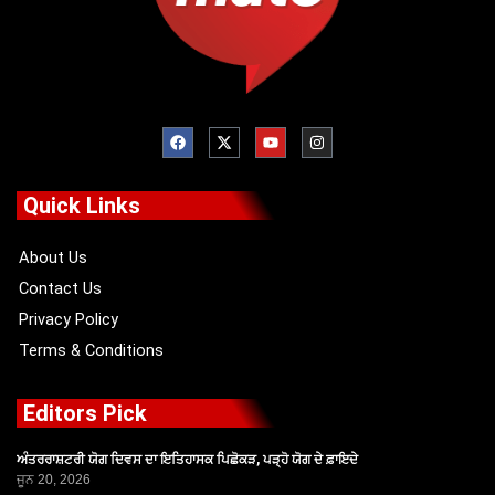
F
X
Y
I
a
-
o
n
c
t
u
s
e
w
t
t
b
i
u
a
o
t
b
g
Quick Links
o
t
e
r
k
e
a
r
m
About Us
Contact Us
Privacy Policy
Terms & Conditions
Editors Pick
ਅੰਤਰਰਾਸ਼ਟਰੀ ਯੋਗ ਦਿਵਸ ਦਾ ਇਤਿਹਾਸਕ ਪਿਛੋਕੜ, ਪੜ੍ਹੋ ਯੋਗ ਦੇ ਫ਼ਾਇਦੇ
ਜੂਨ 20, 2026