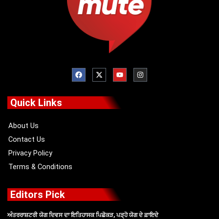
F
X
Y
I
a
-
o
n
c
t
u
s
e
w
t
t
b
i
u
a
o
t
b
g
Quick Links
o
t
e
r
k
e
a
r
m
About Us
Contact Us
Privacy Policy
Terms & Conditions
Editors Pick
ਅੰਤਰਰਾਸ਼ਟਰੀ ਯੋਗ ਦਿਵਸ ਦਾ ਇਤਿਹਾਸਕ ਪਿਛੋਕੜ, ਪੜ੍ਹੋ ਯੋਗ ਦੇ ਫ਼ਾਇਦੇ