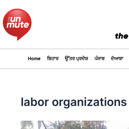
Skip
to
content
Home
ਬਿਹਾਰ
ਉੱਤਰ ਪ੍ਰਦੇਸ਼
ਪੰਜਾਬ
ਦੋਆਬਾ
labor organizations