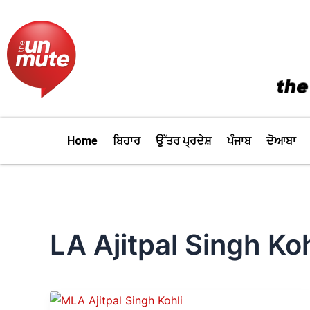
Skip
to
content
Home
ਬਿਹਾਰ
ਉੱਤਰ ਪ੍ਰਦੇਸ਼
ਪੰਜਾਬ
ਦੋਆਬਾ
LA Ajitpal Singh Koh