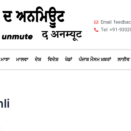
Email: feedb
Tel: +91-9302
ਮਾਝਾ
ਮਾਲਵਾ
ਦੇਸ਼
ਵਿਦੇਸ਼
ਖੇਡਾਂ
ਪੰਜਾਬ ਮੌਸਮ ਖ਼ਬਰਾਂ
ਲਾਈਵ 
li