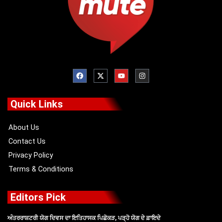
F
X
Y
I
a
-
o
n
c
t
u
s
e
w
t
t
b
i
u
a
o
t
b
g
Quick Links
o
t
e
r
k
e
a
r
m
About Us
Contact Us
Privacy Policy
Terms & Conditions
Editors Pick
ਅੰਤਰਰਾਸ਼ਟਰੀ ਯੋਗ ਦਿਵਸ ਦਾ ਇਤਿਹਾਸਕ ਪਿਛੋਕੜ, ਪੜ੍ਹੋ ਯੋਗ ਦੇ ਫ਼ਾਇਦੇ