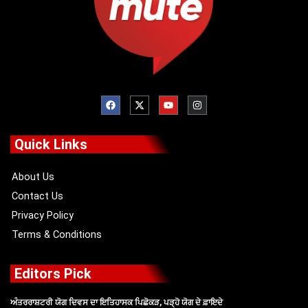
F
X
Y
I
a
-
o
n
c
t
u
s
e
w
t
t
b
i
u
a
o
t
b
g
Quick Links
o
t
e
r
k
e
a
r
m
About Us
Contact Us
Privacy Policy
Terms & Conditions
Editors Pick
ਅੰਤਰਰਾਸ਼ਟਰੀ ਯੋਗ ਦਿਵਸ ਦਾ ਇਤਿਹਾਸਕ ਪਿਛੋਕੜ, ਪੜ੍ਹੋ ਯੋਗ ਦੇ ਫ਼ਾਇਦੇ