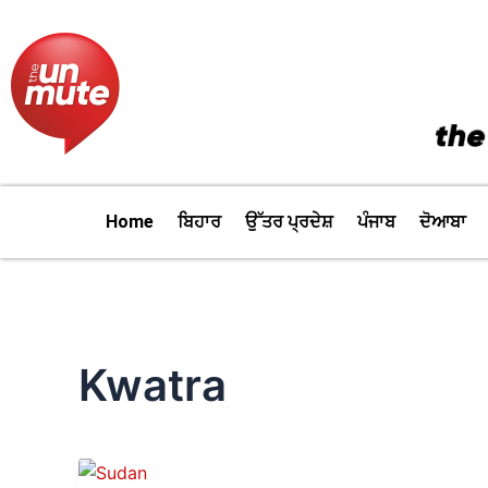
Skip
to
content
Home
ਬਿਹਾਰ
ਉੱਤਰ ਪ੍ਰਦੇਸ਼
ਪੰਜਾਬ
ਦੋਆਬਾ
Kwatra