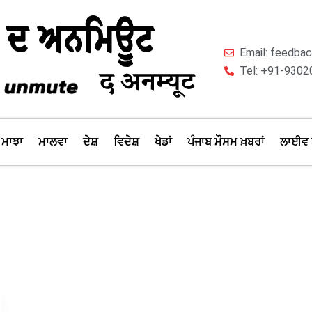
Email: feedb
Tel: +91-9302
ਮਾਝਾ
ਮਾਲਵਾ
ਦੇਸ਼
ਵਿਦੇਸ਼
ਖੇਡਾਂ
ਪੰਜਾਬ ਮੌਸਮ ਖ਼ਬਰਾਂ
ਲਾਈਵ 