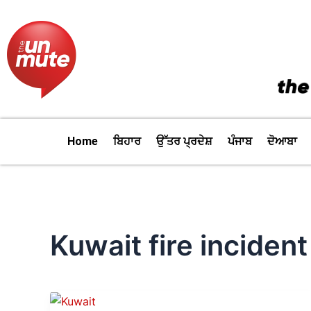
Skip
to
content
Home
ਬਿਹਾਰ
ਉੱਤਰ ਪ੍ਰਦੇਸ਼
ਪੰਜਾਬ
ਦੋਆਬਾ
Kuwait fire incident