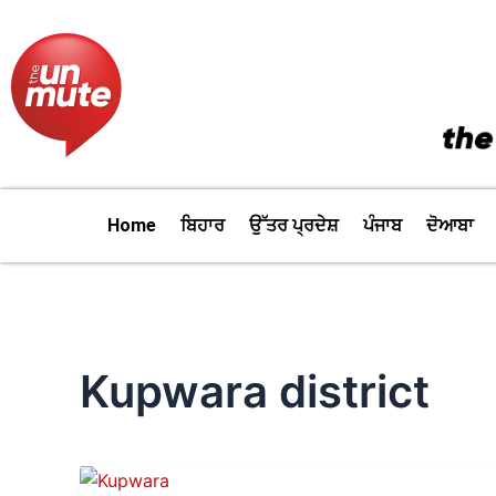
Skip
to
content
Home
ਬਿਹਾਰ
ਉੱਤਰ ਪ੍ਰਦੇਸ਼
ਪੰਜਾਬ
ਦੋਆਬਾ
Kupwara district