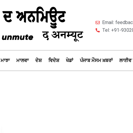
Email: feedb
Tel: +91-9302
ਮਾਝਾ
ਮਾਲਵਾ
ਦੇਸ਼
ਵਿਦੇਸ਼
ਖੇਡਾਂ
ਪੰਜਾਬ ਮੌਸਮ ਖ਼ਬਰਾਂ
ਲਾਈਵ 