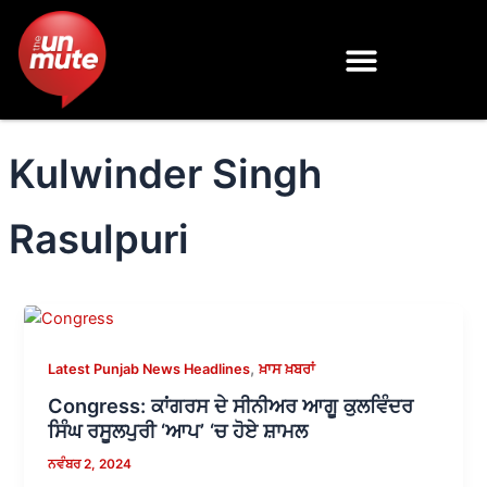
Skip
to
content
Kulwinder Singh
Rasulpuri
,
Latest Punjab News Headlines
ਖ਼ਾਸ ਖ਼ਬਰਾਂ
Congress: ਕਾਂਗਰਸ ਦੇ ਸੀਨੀਅਰ ਆਗੂ ਕੁਲਵਿੰਦਰ
ਸਿੰਘ ਰਸੂਲਪੁਰੀ ‘ਆਪ’ ‘ਚ ਹੋਏ ਸ਼ਾਮਲ
ਨਵੰਬਰ 2, 2024