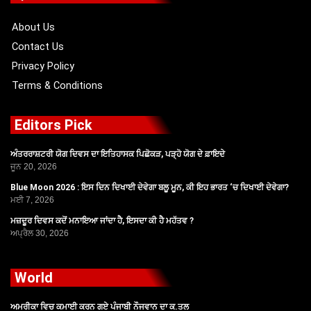
o
t
e
r
k
e
a
r
m
About Us
Contact Us
Privacy Policy
Terms & Conditions
Editors Pick
ਅੰਤਰਰਾਸ਼ਟਰੀ ਯੋਗ ਦਿਵਸ ਦਾ ਇਤਿਹਾਸਕ ਪਿਛੋਕੜ, ਪੜ੍ਹੋ ਯੋਗ ਦੇ ਫ਼ਾਇਦੇ
ਜੂਨ 20, 2026
Blue Moon 2026 : ਇਸ ਦਿਨ ਦਿਖਾਈ ਦੇਵੇਗਾ ਬਲੂ ਮੂਨ, ਕੀ ਇਹ ਭਾਰਤ ‘ਚ ਦਿਖਾਈ ਦੇਵੇਗਾ?
ਮਈ 7, 2026
ਮਜ਼ਦੂਰ ਦਿਵਸ ਕਦੋਂ ਮਨਾਇਆ ਜਾਂਦਾ ਹੈ, ਇਸਦਾ ਕੀ ਹੈ ਮਹੱਤਵ ?
ਅਪ੍ਰੈਲ 30, 2026
World
ਅਮਰੀਕਾ ਵਿਚ ਕਮਾਈ ਕਰਨ ਗਏ ਪੰਜਾਬੀ ਨੌਜਵਾਨ ਦਾ ਕ.ਤਲ