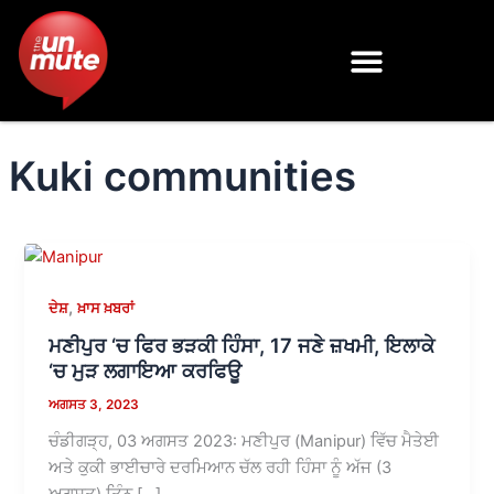
Skip
to
content
Kuki communities
,
ਦੇਸ਼
ਖ਼ਾਸ ਖ਼ਬਰਾਂ
ਮਣੀਪੁਰ ‘ਚ ਫਿਰ ਭੜਕੀ ਹਿੰਸਾ, 17 ਜਣੇ ਜ਼ਖਮੀ, ਇਲਾਕੇ
‘ਚ ਮੁੜ ਲਗਾਇਆ ਕਰਫਿਊ
ਅਗਸਤ 3, 2023
ਚੰਡੀਗੜ੍ਹ, 03 ਅਗਸਤ 2023: ਮਣੀਪੁਰ (Manipur) ਵਿੱਚ ਮੈਤੇਈ
ਅਤੇ ਕੁਕੀ ਭਾਈਚਾਰੇ ਦਰਮਿਆਨ ਚੱਲ ਰਹੀ ਹਿੰਸਾ ਨੂੰ ਅੱਜ (3
ਅਗਸਤ) ਤਿੰਨ […]