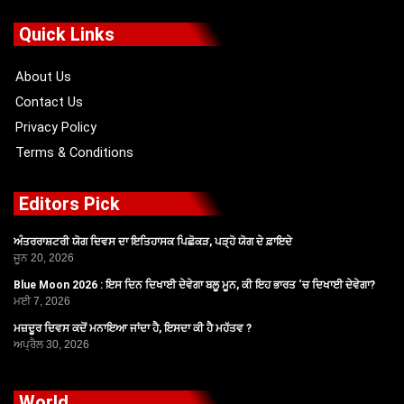
e
w
t
t
b
i
u
a
o
t
b
g
Quick Links
o
t
e
r
k
e
a
r
m
About Us
Contact Us
Privacy Policy
Terms & Conditions
Editors Pick
ਅੰਤਰਰਾਸ਼ਟਰੀ ਯੋਗ ਦਿਵਸ ਦਾ ਇਤਿਹਾਸਕ ਪਿਛੋਕੜ, ਪੜ੍ਹੋ ਯੋਗ ਦੇ ਫ਼ਾਇਦੇ
ਜੂਨ 20, 2026
Blue Moon 2026 : ਇਸ ਦਿਨ ਦਿਖਾਈ ਦੇਵੇਗਾ ਬਲੂ ਮੂਨ, ਕੀ ਇਹ ਭਾਰਤ ‘ਚ ਦਿਖਾਈ ਦੇਵੇਗਾ?
ਮਈ 7, 2026
ਮਜ਼ਦੂਰ ਦਿਵਸ ਕਦੋਂ ਮਨਾਇਆ ਜਾਂਦਾ ਹੈ, ਇਸਦਾ ਕੀ ਹੈ ਮਹੱਤਵ ?
ਅਪ੍ਰੈਲ 30, 2026
World