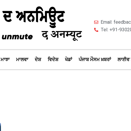
Email: feedb
Tel: +91-9302
ਮਾਝਾ
ਮਾਲਵਾ
ਦੇਸ਼
ਵਿਦੇਸ਼
ਖੇਡਾਂ
ਪੰਜਾਬ ਮੌਸਮ ਖ਼ਬਰਾਂ
ਲਾਈਵ 