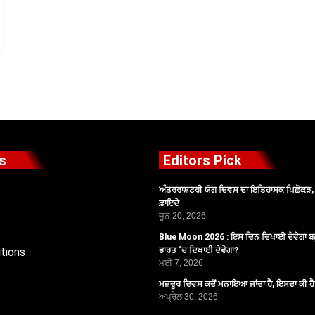
s
Editors Pick
ਅੰਤਰਰਾਸ਼ਟਰੀ ਯੋਗ ਦਿਵਸ ਦਾ ਇਤਿਹਾਸਕ ਪਿਛੋਕੜ, ਪ
ਫ਼ਾਇਦੇ
ਜੂਨ 20, 2026
Blue Moon 2026 : ਇਸ ਦਿਨ ਦਿਖਾਈ ਦੇਵੇਗਾ ਬਲ
tions
ਭਾਰਤ ‘ਚ ਦਿਖਾਈ ਦੇਵੇਗਾ?
ਮਈ 7, 2026
ਮਜ਼ਦੂਰ ਦਿਵਸ ਕਦੋਂ ਮਨਾਇਆ ਜਾਂਦਾ ਹੈ, ਇਸਦਾ ਕੀ ਹ
ਅਪ੍ਰੈਲ 30, 2026