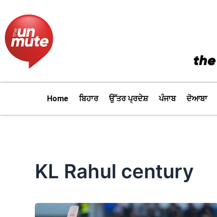
Skip
to
content
Home
ਬਿਹਾਰ
ਉੱਤਰ ਪ੍ਰਦੇਸ਼
ਪੰਜਾਬ
ਦੋਆਬਾ
KL Rahul century