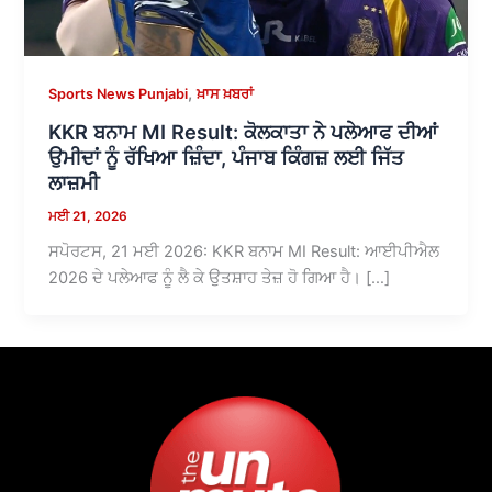
,
Sports News Punjabi
ਖ਼ਾਸ ਖ਼ਬਰਾਂ
KKR ਬਨਾਮ MI Result: ਕੋਲਕਾਤਾ ਨੇ ਪਲੇਆਫ ਦੀਆਂ
ਉਮੀਦਾਂ ਨੂੰ ਰੱਖਿਆ ਜ਼ਿੰਦਾ, ਪੰਜਾਬ ਕਿੰਗਜ਼ ਲਈ ਜਿੱਤ
ਲਾਜ਼ਮੀ
ਮਈ 21, 2026
ਸਪੋਰਟਸ, 21 ਮਈ 2026: KKR ਬਨਾਮ MI Result: ਆਈਪੀਐਲ
2026 ਦੇ ਪਲੇਆਫ ਨੂੰ ਲੈ ਕੇ ਉਤਸ਼ਾਹ ਤੇਜ਼ ਹੋ ਗਿਆ ਹੈ। […]