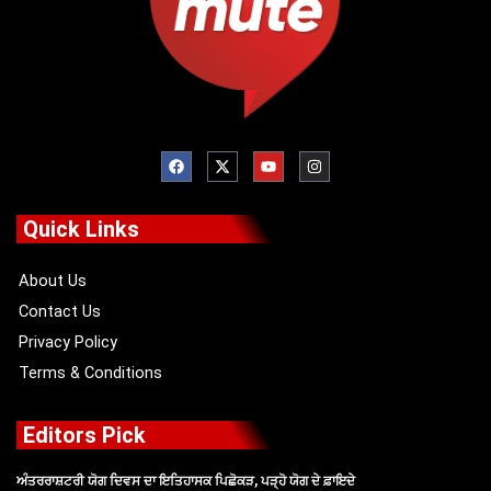
F
X
Y
I
a
-
o
n
c
t
u
s
e
w
t
t
b
i
u
a
o
t
b
g
Quick Links
o
t
e
r
k
e
a
r
m
About Us
Contact Us
Privacy Policy
Terms & Conditions
Editors Pick
ਅੰਤਰਰਾਸ਼ਟਰੀ ਯੋਗ ਦਿਵਸ ਦਾ ਇਤਿਹਾਸਕ ਪਿਛੋਕੜ, ਪੜ੍ਹੋ ਯੋਗ ਦੇ ਫ਼ਾਇਦੇ