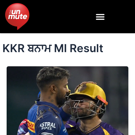
Skip
to
content
KKR ਬਨਾਮ MI Result