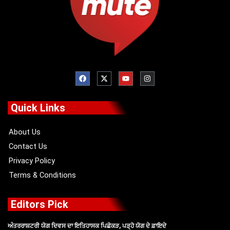
F
X
Y
I
a
-
o
n
c
t
u
s
e
w
t
t
b
i
u
a
o
t
b
g
Quick Links
o
t
e
r
k
e
a
r
m
About Us
Contact Us
Privacy Policy
Terms & Conditions
Editors Pick
ਅੰਤਰਰਾਸ਼ਟਰੀ ਯੋਗ ਦਿਵਸ ਦਾ ਇਤਿਹਾਸਕ ਪਿਛੋਕੜ, ਪੜ੍ਹੋ ਯੋਗ ਦੇ ਫ਼ਾਇਦੇ