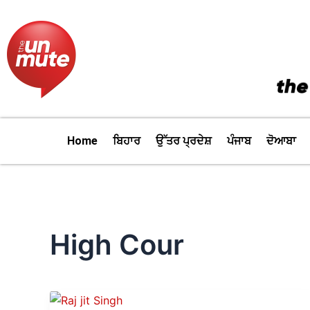
Skip
to
content
Home
ਬਿਹਾਰ
ਉੱਤਰ ਪ੍ਰਦੇਸ਼
ਪੰਜਾਬ
ਦੋਆਬਾ
High Cour