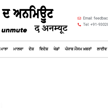
Email: feedb
Tel: +91-9302
ਮਾਝਾ
ਮਾਲਵਾ
ਦੇਸ਼
ਵਿਦੇਸ਼
ਖੇਡਾਂ
ਪੰਜਾਬ ਮੌਸਮ ਖ਼ਬਰਾਂ
ਲਾਈਵ 