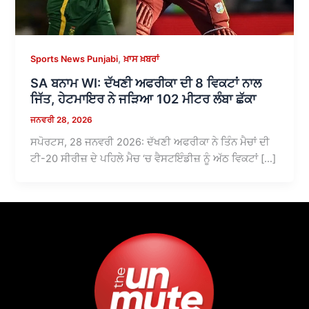
,
Sports News Punjabi
ਖ਼ਾਸ ਖ਼ਬਰਾਂ
SA ਬਨਾਮ WI: ਦੱਖਣੀ ਅਫਰੀਕਾ ਦੀ 8 ਵਿਕਟਾਂ ਨਾਲ
ਜਿੱਤ, ਹੇਟਮਾਇਰ ਨੇ ਜੜਿਆ 102 ਮੀਟਰ ਲੰਬਾ ਛੱਕਾ
ਜਨਵਰੀ 28, 2026
ਸਪੋਰਟਸ, 28 ਜਨਵਰੀ 2026: ਦੱਖਣੀ ਅਫਰੀਕਾ ਨੇ ਤਿੰਨ ਮੈਚਾਂ ਦੀ
ਟੀ-20 ਸੀਰੀਜ਼ ਦੇ ਪਹਿਲੇ ਮੈਚ ‘ਚ ਵੈਸਟਇੰਡੀਜ਼ ਨੂੰ ਅੱਠ ਵਿਕਟਾਂ […]