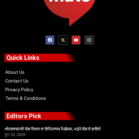
F
X
Y
I
a
-
o
n
c
t
u
s
e
w
t
t
b
i
u
a
o
t
b
g
Quick Links
o
t
e
r
k
e
a
r
m
About Us
Contact Us
Privacy Policy
Terms & Conditions
Editors Pick
ਅੰਤਰਰਾਸ਼ਟਰੀ ਯੋਗ ਦਿਵਸ ਦਾ ਇਤਿਹਾਸਕ ਪਿਛੋਕੜ, ਪੜ੍ਹੋ ਯੋਗ ਦੇ ਫ਼ਾਇਦੇ
ਜੂਨ 20, 2026