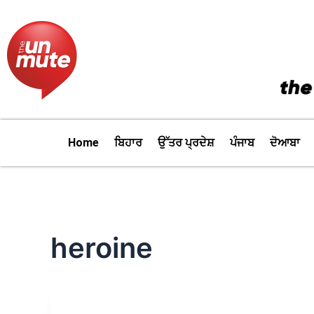
Skip
to
content
Home
ਬਿਹਾਰ
ਉੱਤਰ ਪ੍ਰਦੇਸ਼
ਪੰਜਾਬ
ਦੋਆਬਾ
heroine