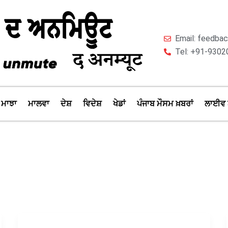
Email: feedb
Tel: +91-9302
ਮਾਝਾ
ਮਾਲਵਾ
ਦੇਸ਼
ਵਿਦੇਸ਼
ਖੇਡਾਂ
ਪੰਜਾਬ ਮੌਸਮ ਖ਼ਬਰਾਂ
ਲਾਈਵ 