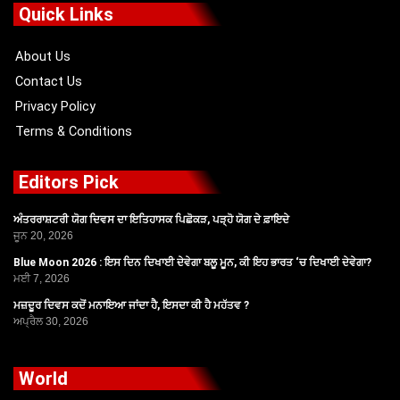
o
t
b
g
Quick Links
o
t
e
r
k
e
a
r
m
About Us
Contact Us
Privacy Policy
Terms & Conditions
Editors Pick
ਅੰਤਰਰਾਸ਼ਟਰੀ ਯੋਗ ਦਿਵਸ ਦਾ ਇਤਿਹਾਸਕ ਪਿਛੋਕੜ, ਪੜ੍ਹੋ ਯੋਗ ਦੇ ਫ਼ਾਇਦੇ
ਜੂਨ 20, 2026
Blue Moon 2026 : ਇਸ ਦਿਨ ਦਿਖਾਈ ਦੇਵੇਗਾ ਬਲੂ ਮੂਨ, ਕੀ ਇਹ ਭਾਰਤ ‘ਚ ਦਿਖਾਈ ਦੇਵੇਗਾ?
ਮਈ 7, 2026
ਮਜ਼ਦੂਰ ਦਿਵਸ ਕਦੋਂ ਮਨਾਇਆ ਜਾਂਦਾ ਹੈ, ਇਸਦਾ ਕੀ ਹੈ ਮਹੱਤਵ ?
ਅਪ੍ਰੈਲ 30, 2026
World