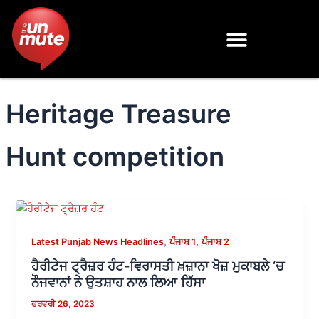
Skip
to
content
Heritage Treasure
Hunt competition
,
,
Latest Punjab News Headlines
ਪੰਜਾਬ 1
ਪੰਜਾਬ 2
ਹੈਰੀਟੇਜ ਟ੍ਰੈਜ਼ਰ ਹੰਟ-ਵਿਰਾਸਤੀ ਖ਼ਜ਼ਾਨਾ ਖੋਜ਼ ਮੁਕਾਬਲੇ ‘ਚ
ਨੌਜਵਾਨਾਂ ਨੇ ਉਤਸ਼ਾਹ ਨਾਲ ਲਿਆ ਹਿੱਸਾ
ਫਰਵਰੀ 26, 2023