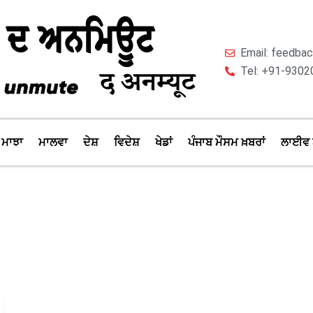
Email: feedb
Tel: +91-9302
ਮਾਝਾ
ਮਾਲਵਾ
ਦੇਸ਼
ਵਿਦੇਸ਼
ਖੇਡਾਂ
ਪੰਜਾਬ ਮੌਸਮ ਖ਼ਬਰਾਂ
ਲਾਈਵ 