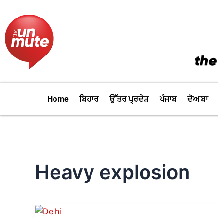
Skip
to
content
Home
ਬਿਹਾਰ
ਉੱਤਰ ਪ੍ਰਦੇਸ਼
ਪੰਜਾਬ
ਦੋਆਬਾ
Heavy explosion