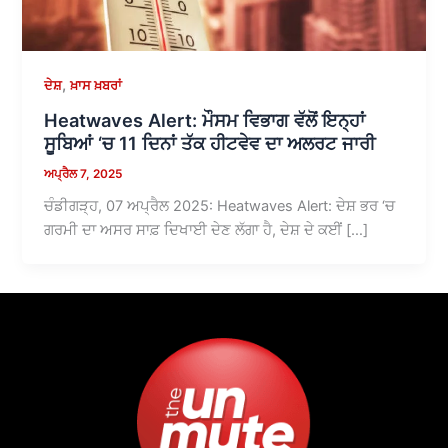
,
ਦੇਸ਼
ਖ਼ਾਸ ਖ਼ਬਰਾਂ
Heatwaves Alert: ਮੌਸਮ ਵਿਭਾਗ ਵੱਲੋਂ ਇਨ੍ਹਾਂ
ਸੂਬਿਆਂ ‘ਚ 11 ਦਿਨਾਂ ਤੱਕ ਹੀਟਵੇਵ ਦਾ ਅਲਰਟ ਜਾਰੀ
ਅਪ੍ਰੈਲ 7, 2025
ਚੰਡੀਗੜ੍ਹ, 07 ਅਪ੍ਰੈਲ 2025: Heatwaves Alert: ਦੇਸ਼ ਭਰ ‘ਚ
ਗਰਮੀ ਦਾ ਅਸਰ ਸਾਫ਼ ਦਿਖਾਈ ਦੇਣ ਲੱਗਾ ਹੈ, ਦੇਸ਼ ਦੇ ਕਈਂ […]