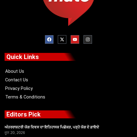
F
X
Y
I
a
-
o
n
c
t
u
s
e
w
t
t
b
i
u
a
o
t
b
g
Quick Links
o
t
e
r
k
e
a
r
m
About Us
Contact Us
Privacy Policy
Terms & Conditions
Editors Pick
ਅੰਤਰਰਾਸ਼ਟਰੀ ਯੋਗ ਦਿਵਸ ਦਾ ਇਤਿਹਾਸਕ ਪਿਛੋਕੜ, ਪੜ੍ਹੋ ਯੋਗ ਦੇ ਫ਼ਾਇਦੇ
ਜੂਨ 20, 2026