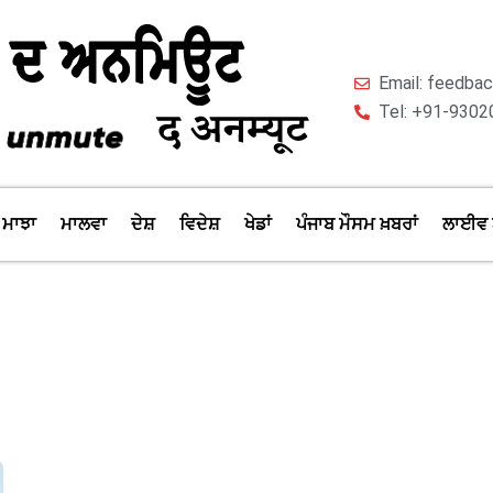
Email: feedb
Tel: +91-9302
ਮਾਝਾ
ਮਾਲਵਾ
ਦੇਸ਼
ਵਿਦੇਸ਼
ਖੇਡਾਂ
ਪੰਜਾਬ ਮੌਸਮ ਖ਼ਬਰਾਂ
ਲਾਈਵ 