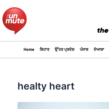
Skip
to
content
Home
ਬਿਹਾਰ
ਉੱਤਰ ਪ੍ਰਦੇਸ਼
ਪੰਜਾਬ
ਦੋਆਬਾ
healty heart