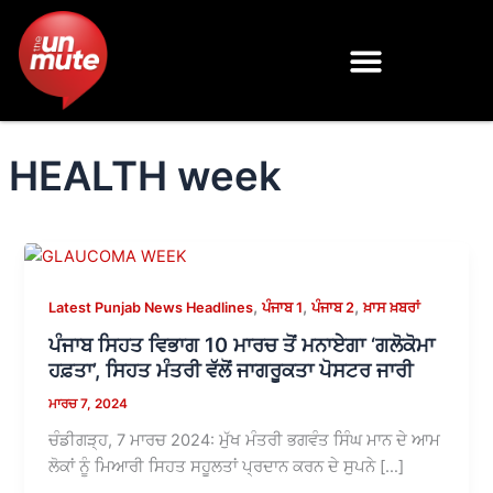
Skip
to
content
HEALTH week
,
,
,
Latest Punjab News Headlines
ਪੰਜਾਬ 1
ਪੰਜਾਬ 2
ਖ਼ਾਸ ਖ਼ਬਰਾਂ
ਪੰਜਾਬ ਸਿਹਤ ਵਿਭਾਗ 10 ਮਾਰਚ ਤੋਂ ਮਨਾਏਗਾ ‘ਗਲੋਕੋਮਾ
ਹਫ਼ਤਾ’, ਸਿਹਤ ਮੰਤਰੀ ਵੱਲੋਂ ਜਾਗਰੂਕਤਾ ਪੋਸਟਰ ਜਾਰੀ
ਮਾਰਚ 7, 2024
ਚੰਡੀਗੜ੍ਹ, 7 ਮਾਰਚ 2024: ਮੁੱਖ ਮੰਤਰੀ ਭਗਵੰਤ ਸਿੰਘ ਮਾਨ ਦੇ ਆਮ
ਲੋਕਾਂ ਨੂੰ ਮਿਆਰੀ ਸਿਹਤ ਸਹੂਲਤਾਂ ਪ੍ਰਦਾਨ ਕਰਨ ਦੇ ਸੁਪਨੇ […]