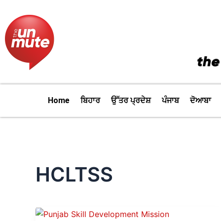
Skip
to
content
Home
ਬਿਹਾਰ
ਉੱਤਰ ਪ੍ਰਦੇਸ਼
ਪੰਜਾਬ
ਦੋਆਬਾ
HCLTSS