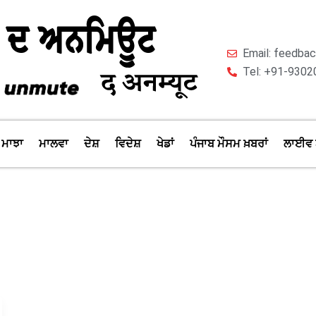
Email: feedb
Tel: +91-9302
ਮਾਝਾ
ਮਾਲਵਾ
ਦੇਸ਼
ਵਿਦੇਸ਼
ਖੇਡਾਂ
ਪੰਜਾਬ ਮੌਸਮ ਖ਼ਬਰਾਂ
ਲਾਈਵ 