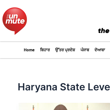
Skip
to
content
Home
ਬਿਹਾਰ
ਉੱਤਰ ਪ੍ਰਦੇਸ਼
ਪੰਜਾਬ
ਦੋਆਬਾ
Haryana State Leve