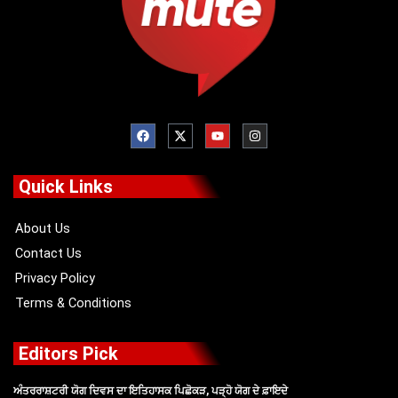
F
X
Y
I
a
-
o
n
c
t
u
s
e
w
t
t
b
i
u
a
o
t
b
g
Quick Links
o
t
e
r
k
e
a
r
m
About Us
Contact Us
Privacy Policy
Terms & Conditions
Editors Pick
ਅੰਤਰਰਾਸ਼ਟਰੀ ਯੋਗ ਦਿਵਸ ਦਾ ਇਤਿਹਾਸਕ ਪਿਛੋਕੜ, ਪੜ੍ਹੋ ਯੋਗ ਦੇ ਫ਼ਾਇਦੇ