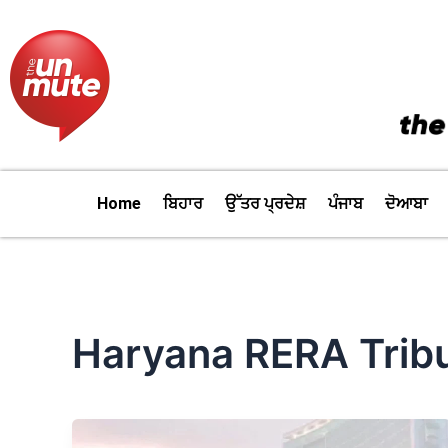
Skip
to
content
Home
ਬਿਹਾਰ
ਉੱਤਰ ਪ੍ਰਦੇਸ਼
ਪੰਜਾਬ
ਦੋਆਬਾ
Haryana RERA Trib