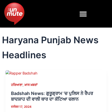
Skip
to
content
Haryana Punjab News
Headlines
,
ਹਰਿਆਣਾ
ਖ਼ਾਸ ਖ਼ਬਰਾਂ
Badshah News: ਗੁਰੂਗ੍ਰਾਮ ‘ਚ ਪੁਲਿਸ ਨੇ ਰੈਪਰ
ਬਾਦਸ਼ਾਹ ਦੀ ਵਾਲੀ ਥਾਰ ਦਾ ਕੱਟਿਆ ਚਲਾਨ
ਦਸੰਬਰ 17, 2024