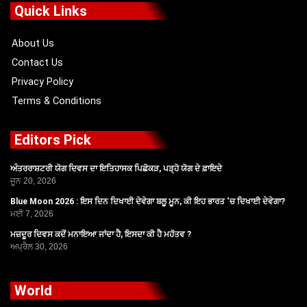
o
t
b
g
Quick Links
o
t
e
r
k
e
a
r
m
About Us
Contact Us
Privacy Policy
Terms & Conditions
Editors Pick
ਅੰਤਰਰਾਸ਼ਟਰੀ ਯੋਗ ਦਿਵਸ ਦਾ ਇਤਿਹਾਸਕ ਪਿਛੋਕੜ, ਪੜ੍ਹੋ ਯੋਗ ਦੇ ਫ਼ਾਇਦੇ
ਜੂਨ 20, 2026
Blue Moon 2026 : ਇਸ ਦਿਨ ਦਿਖਾਈ ਦੇਵੇਗਾ ਬਲੂ ਮੂਨ, ਕੀ ਇਹ ਭਾਰਤ ‘ਚ ਦਿਖਾਈ ਦੇਵੇਗਾ?
ਮਈ 7, 2026
ਮਜ਼ਦੂਰ ਦਿਵਸ ਕਦੋਂ ਮਨਾਇਆ ਜਾਂਦਾ ਹੈ, ਇਸਦਾ ਕੀ ਹੈ ਮਹੱਤਵ ?
ਅਪ੍ਰੈਲ 30, 2026
World