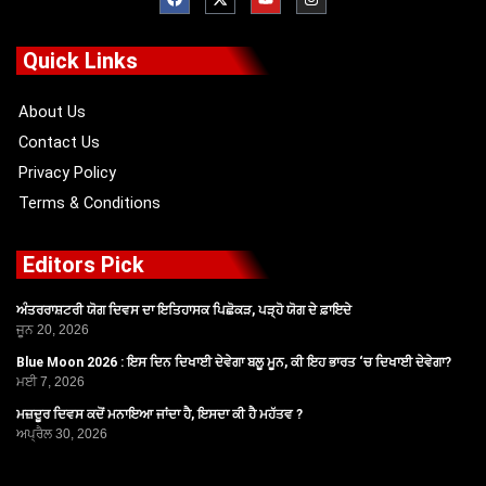
c
t
u
s
e
w
t
t
b
i
u
a
o
t
b
g
Quick Links
o
t
e
r
k
e
a
r
m
About Us
Contact Us
Privacy Policy
Terms & Conditions
Editors Pick
ਅੰਤਰਰਾਸ਼ਟਰੀ ਯੋਗ ਦਿਵਸ ਦਾ ਇਤਿਹਾਸਕ ਪਿਛੋਕੜ, ਪੜ੍ਹੋ ਯੋਗ ਦੇ ਫ਼ਾਇਦੇ
ਜੂਨ 20, 2026
Blue Moon 2026 : ਇਸ ਦਿਨ ਦਿਖਾਈ ਦੇਵੇਗਾ ਬਲੂ ਮੂਨ, ਕੀ ਇਹ ਭਾਰਤ ‘ਚ ਦਿਖਾਈ ਦੇਵੇਗਾ?
ਮਈ 7, 2026
ਮਜ਼ਦੂਰ ਦਿਵਸ ਕਦੋਂ ਮਨਾਇਆ ਜਾਂਦਾ ਹੈ, ਇਸਦਾ ਕੀ ਹੈ ਮਹੱਤਵ ?
ਅਪ੍ਰੈਲ 30, 2026