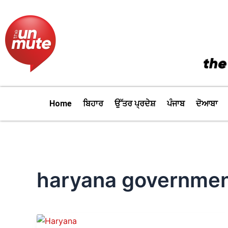
Skip
to
content
Home
ਬਿਹਾਰ
ਉੱਤਰ ਪ੍ਰਦੇਸ਼
ਪੰਜਾਬ
ਦੋਆਬਾ
haryana governme