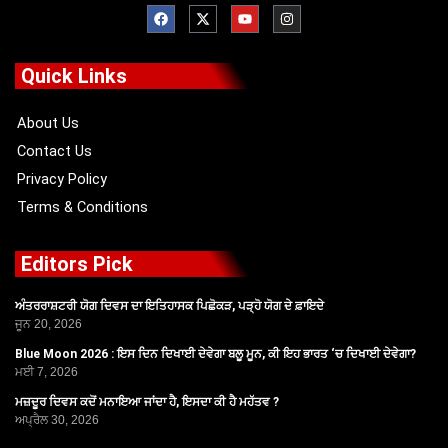
F
X
Y
I
a
-
o
n
c
t
u
s
e
w
t
t
b
i
u
a
o
t
b
g
Quick Links
o
t
e
r
k
e
a
r
m
About Us
Contact Us
Privacy Policy
Terms & Conditions
Editors Pick
ਅੰਤਰਰਾਸ਼ਟਰੀ ਯੋਗ ਦਿਵਸ ਦਾ ਇਤਿਹਾਸਕ ਪਿਛੋਕੜ, ਪੜ੍ਹੋ ਯੋਗ ਦੇ ਫ਼ਾਇਦੇ
ਜੂਨ 20, 2026
Blue Moon 2026 : ਇਸ ਦਿਨ ਦਿਖਾਈ ਦੇਵੇਗਾ ਬਲੂ ਮੂਨ, ਕੀ ਇਹ ਭਾਰਤ ‘ਚ ਦਿਖਾਈ ਦੇਵੇਗਾ?
ਮਈ 7, 2026
ਮਜ਼ਦੂਰ ਦਿਵਸ ਕਦੋਂ ਮਨਾਇਆ ਜਾਂਦਾ ਹੈ, ਇਸਦਾ ਕੀ ਹੈ ਮਹੱਤਵ ?
ਅਪ੍ਰੈਲ 30, 2026