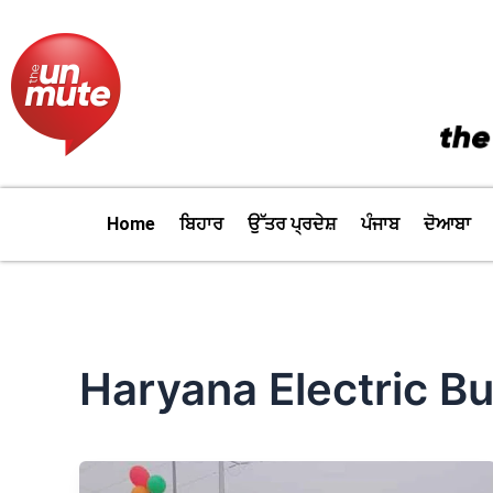
Skip
to
content
Home
ਬਿਹਾਰ
ਉੱਤਰ ਪ੍ਰਦੇਸ਼
ਪੰਜਾਬ
ਦੋਆਬਾ
Haryana Electric B