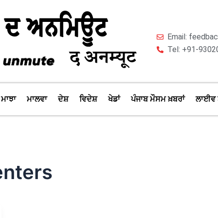
Email: feedb
Tel: +91-9302
ਮਾਝਾ
ਮਾਲਵਾ
ਦੇਸ਼
ਵਿਦੇਸ਼
ਖੇਡਾਂ
ਪੰਜਾਬ ਮੌਸਮ ਖ਼ਬਰਾਂ
ਲਾਈਵ 
enters