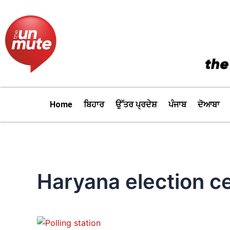
Skip
to
content
Home
ਬਿਹਾਰ
ਉੱਤਰ ਪ੍ਰਦੇਸ਼
ਪੰਜਾਬ
ਦੋਆਬਾ
Haryana election c