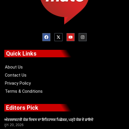
F
X
Y
I
a
-
o
n
c
t
u
s
e
w
t
t
b
i
u
a
o
t
b
g
Quick Links
o
t
e
r
k
e
a
r
m
About Us
Contact Us
Privacy Policy
Terms & Conditions
Editors Pick
ਅੰਤਰਰਾਸ਼ਟਰੀ ਯੋਗ ਦਿਵਸ ਦਾ ਇਤਿਹਾਸਕ ਪਿਛੋਕੜ, ਪੜ੍ਹੋ ਯੋਗ ਦੇ ਫ਼ਾਇਦੇ
ਜੂਨ 20, 2026