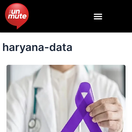
Skip
to
content
haryana-data