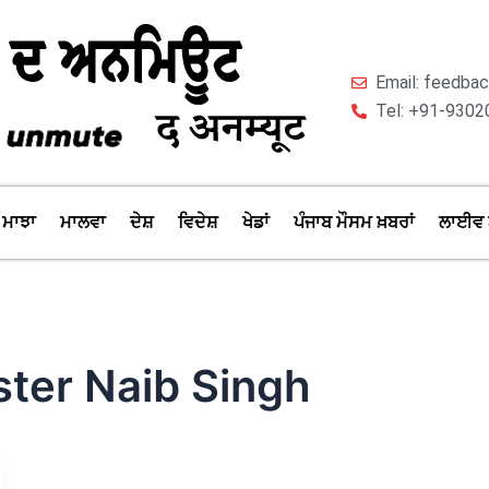
Email: feedb
Tel: +91-9302
ਮਾਝਾ
ਮਾਲਵਾ
ਦੇਸ਼
ਵਿਦੇਸ਼
ਖੇਡਾਂ
ਪੰਜਾਬ ਮੌਸਮ ਖ਼ਬਰਾਂ
ਲਾਈਵ 
ster Naib Singh