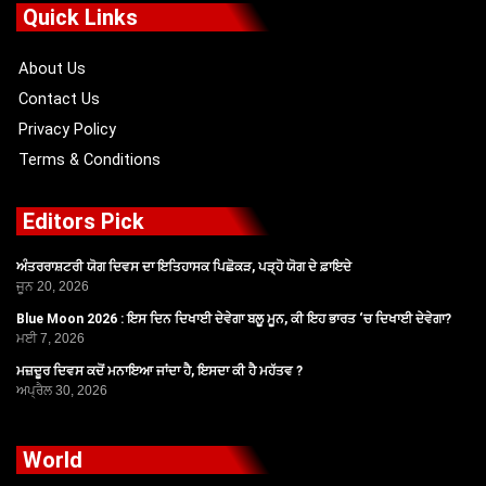
o
t
b
g
Quick Links
o
t
e
r
k
e
a
r
m
About Us
Contact Us
Privacy Policy
Terms & Conditions
Editors Pick
ਅੰਤਰਰਾਸ਼ਟਰੀ ਯੋਗ ਦਿਵਸ ਦਾ ਇਤਿਹਾਸਕ ਪਿਛੋਕੜ, ਪੜ੍ਹੋ ਯੋਗ ਦੇ ਫ਼ਾਇਦੇ
ਜੂਨ 20, 2026
Blue Moon 2026 : ਇਸ ਦਿਨ ਦਿਖਾਈ ਦੇਵੇਗਾ ਬਲੂ ਮੂਨ, ਕੀ ਇਹ ਭਾਰਤ ‘ਚ ਦਿਖਾਈ ਦੇਵੇਗਾ?
ਮਈ 7, 2026
ਮਜ਼ਦੂਰ ਦਿਵਸ ਕਦੋਂ ਮਨਾਇਆ ਜਾਂਦਾ ਹੈ, ਇਸਦਾ ਕੀ ਹੈ ਮਹੱਤਵ ?
ਅਪ੍ਰੈਲ 30, 2026
World