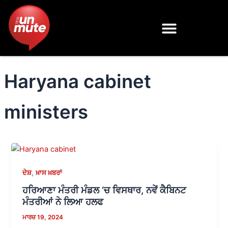
Skip
to
content
Haryana cabinet
ministers
,
ਦੇਸ਼
ਖ਼ਾਸ ਖ਼ਬਰਾਂ
ਹਰਿਆਣਾ ਮੰਤਰੀ ਮੰਡਲ ‘ਚ ਵਿਸਥਾਰ, ਨਵੇਂ ਕੈਬਿਨਟ
ਮੰਤਰੀਆਂ ਨੇ ਲਿਆ ਹਲਫ
ਮਾਰਚ 19, 2024