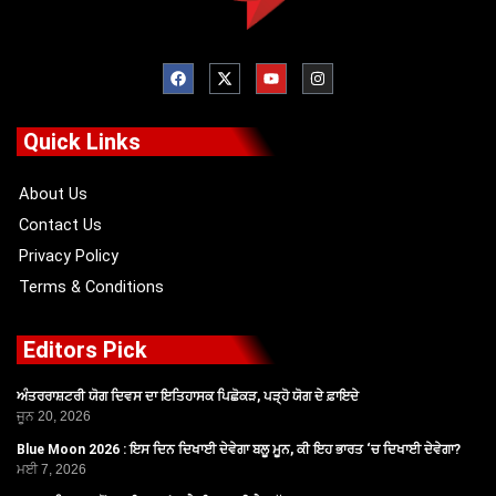
F
X
Y
I
a
-
o
n
c
t
u
s
e
w
t
t
b
i
u
a
o
t
b
g
Quick Links
o
t
e
r
k
e
a
r
m
About Us
Contact Us
Privacy Policy
Terms & Conditions
Editors Pick
ਅੰਤਰਰਾਸ਼ਟਰੀ ਯੋਗ ਦਿਵਸ ਦਾ ਇਤਿਹਾਸਕ ਪਿਛੋਕੜ, ਪੜ੍ਹੋ ਯੋਗ ਦੇ ਫ਼ਾਇਦੇ
ਜੂਨ 20, 2026
Blue Moon 2026 : ਇਸ ਦਿਨ ਦਿਖਾਈ ਦੇਵੇਗਾ ਬਲੂ ਮੂਨ, ਕੀ ਇਹ ਭਾਰਤ ‘ਚ ਦਿਖਾਈ ਦੇਵੇਗਾ?
ਮਈ 7, 2026