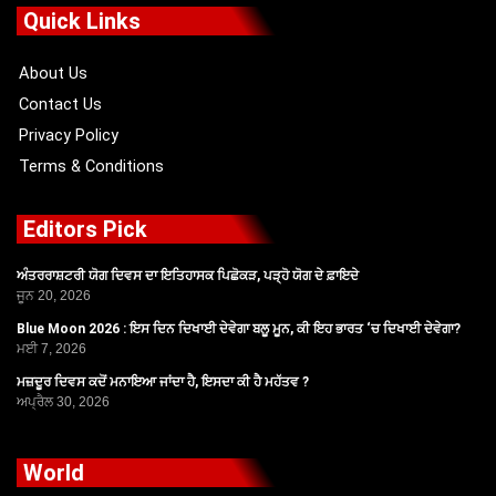
o
t
b
g
Quick Links
o
t
e
r
k
e
a
r
m
About Us
Contact Us
Privacy Policy
Terms & Conditions
Editors Pick
ਅੰਤਰਰਾਸ਼ਟਰੀ ਯੋਗ ਦਿਵਸ ਦਾ ਇਤਿਹਾਸਕ ਪਿਛੋਕੜ, ਪੜ੍ਹੋ ਯੋਗ ਦੇ ਫ਼ਾਇਦੇ
ਜੂਨ 20, 2026
Blue Moon 2026 : ਇਸ ਦਿਨ ਦਿਖਾਈ ਦੇਵੇਗਾ ਬਲੂ ਮੂਨ, ਕੀ ਇਹ ਭਾਰਤ ‘ਚ ਦਿਖਾਈ ਦੇਵੇਗਾ?
ਮਈ 7, 2026
ਮਜ਼ਦੂਰ ਦਿਵਸ ਕਦੋਂ ਮਨਾਇਆ ਜਾਂਦਾ ਹੈ, ਇਸਦਾ ਕੀ ਹੈ ਮਹੱਤਵ ?
ਅਪ੍ਰੈਲ 30, 2026
World