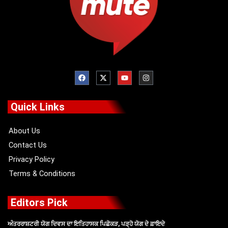
F
X
Y
I
a
-
o
n
c
t
u
s
e
w
t
t
b
i
u
a
o
t
b
g
Quick Links
o
t
e
r
k
e
a
r
m
About Us
Contact Us
Privacy Policy
Terms & Conditions
Editors Pick
ਅੰਤਰਰਾਸ਼ਟਰੀ ਯੋਗ ਦਿਵਸ ਦਾ ਇਤਿਹਾਸਕ ਪਿਛੋਕੜ, ਪੜ੍ਹੋ ਯੋਗ ਦੇ ਫ਼ਾਇਦੇ