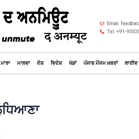
Email: feedb
Tel: +91-9302
ਮਾਝਾ
ਮਾਲਵਾ
ਦੇਸ਼
ਵਿਦੇਸ਼
ਖੇਡਾਂ
ਪੰਜਾਬ ਮੌਸਮ ਖ਼ਬਰਾਂ
ਲਾਈਵ 
ਲੁਧਿਆਣਾ