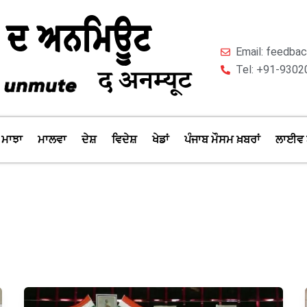
Email: feedb
Tel: +91-9302
ਮਾਝਾ
ਮਾਲਵਾ
ਦੇਸ਼
ਵਿਦੇਸ਼
ਖੇਡਾਂ
ਪੰਜਾਬ ਮੌਸਮ ਖ਼ਬਰਾਂ
ਲਾਈਵ 