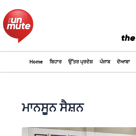
Skip
to
content
Home
ਬਿਹਾਰ
ਉੱਤਰ ਪ੍ਰਦੇਸ਼
ਪੰਜਾਬ
ਦੋਆਬਾ
ਮਾਨਸੂਨ ਸੈਸ਼ਨ