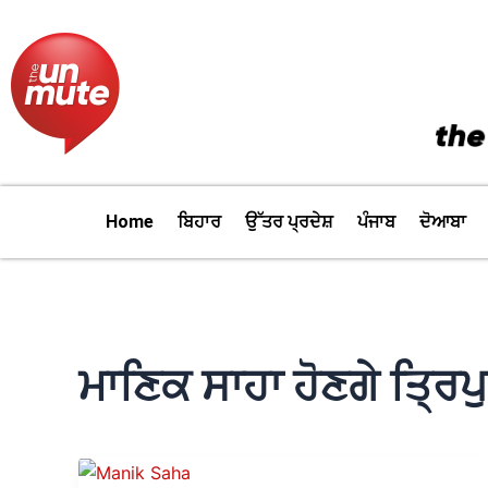
Skip
to
content
Home
ਬਿਹਾਰ
ਉੱਤਰ ਪ੍ਰਦੇਸ਼
ਪੰਜਾਬ
ਦੋਆਬਾ
ਮਾਣਿਕ ਸਾਹਾ ਹੋਣਗੇ ਤ੍ਰਿਪੁਰ