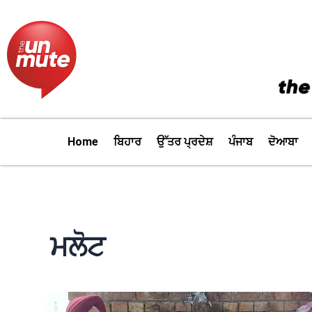
Skip
to
content
Home
ਬਿਹਾਰ
ਉੱਤਰ ਪ੍ਰਦੇਸ਼
ਪੰਜਾਬ
ਦੋਆਬਾ
ਮਲੋਟ